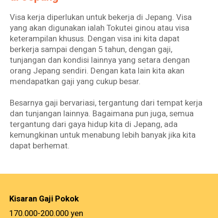
Visa kerja diperlukan untuk bekerja di Jepang. Visa
yang akan digunakan ialah Tokutei ginou atau visa
keterampilan khusus. Dengan visa ini kita dapat
berkerja sampai dengan 5 tahun, dengan gaji,
tunjangan dan kondisi lainnya yang setara dengan
orang Jepang sendiri. Dengan kata lain kita akan
mendapatkan gaji yang cukup besar.
Besarnya gaji bervariasi, tergantung dari tempat kerja
dan tunjangan lainnya. Bagaimana pun juga, semua
tergantung dari gaya hidup kita di Jepang, ada
kemungkinan untuk menabung lebih banyak jika kita
dapat berhemat.
Kisaran Gaji Pokok
170.000-200.000 yen