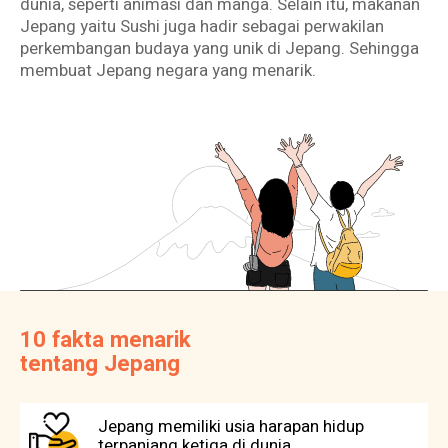
dunia, seperti animasi dan manga. Selain itu, makanan
Jepang yaitu Sushi juga hadir sebagai perwakilan
perkembangan budaya yang unik di Jepang. Sehingga
membuat Jepang negara yang menarik.
10 fakta menarik
tentang Jepang
Jepang memiliki usia harapan hidup
terpanjang ketiga di dunia.