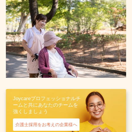
Joycareプロフェッショナルチ
ームと共にあなたのチームを
強くしましょう
介護士採用をお考えの企業様へ