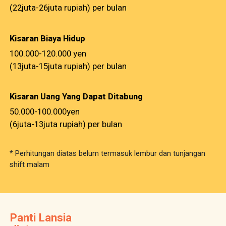
(22juta-26juta rupiah) per bulan
Kisaran Biaya Hidup
100.000-120.000 yen
(13juta-15juta rupiah) per bulan
Kisaran Uang Yang Dapat Ditabung
50.000-100.000yen
(6juta-13juta rupiah) per bulan
* Perhitungan diatas belum termasuk lembur dan tunjangan
shift malam
Panti Lansia