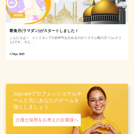
JAPAN
断食月(ラマダン)がスタートしました！
こんにちは！ インドネシアの約87%を占めるのがイスラム教の方々(ムスリ
ム)です。そん ...
17 Apr 2021
Joycareプロフェッショナルチ
ームと共にあなたのチームを
強くしましょう
介護士採用をお考えの企業様へ