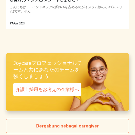
こんにちは！ インドネシアの約87%を占めるのがイスラム教の方々(ムスリ
ム)です。そん ...
17 Apr 2021
Joycareプロフェッショナルチ
ームと共にあなたのチームを
強くしましょう
介護士採用をお考えの企業様へ
Bergabung sebagai caregiver