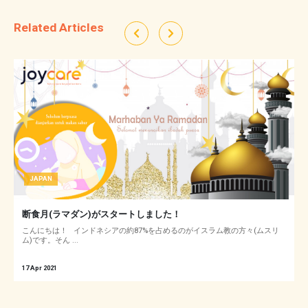
Related Articles
JAPAN
断食月(ラマダン)がスタートしました！
こんにちは！ インドネシアの約87%を占めるのがイスラム教の方々(ムスリ
ム)です。そん ...
17 Apr 2021